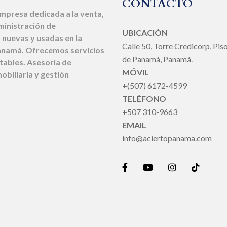
CONTACTO
presa dedicada a la venta,
ministración de
UBICACIÓN
nuevas y usadas en la
Calle 50, Torre Credicorp, Pis
anamá. Ofrecemos servicios
de Panamá, Panamá.
ntables. Asesoría de
MÓVIL
obiliaria y gestión
+(507) 6172-4599
TELÉFONO
+507 310-9663
EMAIL
info@aciertopanama.com