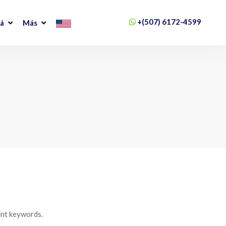
+(507) 6172-4599
má
Más
ent keywords.