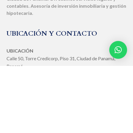
contables. Asesoría de inversión inmobiliaria y gestión
hipotecaria.
UBICACIÓN Y CONTACTO
UBICACIÓN
Calle 50, Torre Credicorp, Piso 31, Ciudad de Panamá,
Panamá.
MÓVIL
+(507) 6172-4599
TELÉFONO
+507 310-9663
EMAIL
info@aciertopanama.com